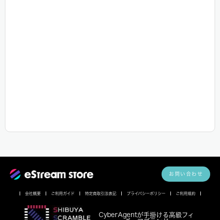
2023.05.08
Twitter経由でのログインができないエラー解消のお知
らせ
2023.05.02
Twitter経由でのログインができない件について
2022.12.20
【重要】配送遅延について
2022.12.07
【重要】年末年始休業のお知らせ
2022.11.09
【お知らせ】コムドットチップス システム不具合に
ついて
2022.09.26
【お知らせ】声優と夜あそび 各種グッズ 出荷遅延
お問い合わせ
のお詫びと出荷予定日のご案内
会社概要
ご利用ガイド
特定商取引法表記
プライバシーポリシー
ご利用規約
2022.09.08
【お知らせ】『ACTORS☆LEAGUE in Games
2022』オンラインくじ
CyberAgentが手掛ける高級フィ